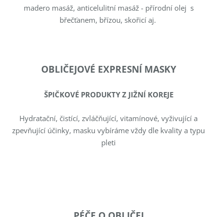
madero masáž, anticelulitní masáž - přírodní olej s
břečťanem, břízou, skořicí aj.
OBLIČEJOVÉ EXPRESNÍ MASKY
ŠPIČKOVÉ PRODUKTY Z JIŽNÍ KOREJE
Hydratační, čistící, zvláčňující, vitamínové, vyživující a
zpevňující účinky, masku vybíráme vždy dle kvality a typu
pleti
PÉČE O OBLIČEJ