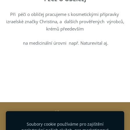
Při péči o obličej pracujeme s kosmetickými přípravky
izraelské značky Christina, a dalších prověřených výrobců,
krémů přeedevším
na medicinální úrovni např. Naturevital aj.
KDY NA MASÁŽ
AKCE A SLEVY
OBCHODNI PODMÍNKY
SMART VOUCHER
Soubory cookie používáme pro zajištění