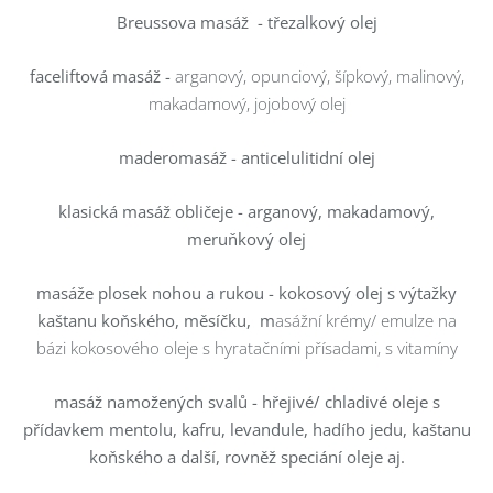
Breussova masáž - třezalkový olej
faceliftová masáž -
arganový, opunciový, šípkový, malinový,
makadamový, jojobový olej
maderomasáž - anticelulitidní olej
klasická masáž obličeje - arganový, makadamový,
meruňkový olej
masáže plosek nohou a rukou - kokosový olej s výtažky
kaštanu koňského, měsíčku, m
asážní krémy/ emulze na
bázi kokosového oleje s hyratačními přísadami, s vitamíny
masáž namožených svalů - hřejivé/ chladivé oleje s
přídavkem mentolu, kafru, levandule, hadího jedu, kaštanu
koňského a další, rovněž speciání oleje aj.