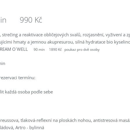
min 990 Kč
strečing a reaktivace obličejových svalů, rozjasnění, vyživení a 
ujícími hmaty a jemnou akupresurou, silná hydratace bio kyselino
REAM O´WELL
90 min 1890 Kč poukaz pro dvě osoby
min
rezervaci termínu:
lit každá osoba podle sebe
Breussova, tlaková-reflexní na ploskách nohou, antistresová masá
ádová, Artro - bylinná