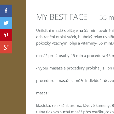
MY BEST FACE
55 
Unikátní masáž obličeje na 55 min, uvolnění, 
odstranění otoků víček, hluboký relax uvolň
pokožky vzácnými oleji a vitamíny- 55 min
D
masáž pro 2 osoby 45 min a procedura 45 
- výběr masáže a procedury probíhá již při 
proceduru i masáž si může individuálně zvo
masáž :
klasická, relaxační, aroma, lávové kameny, 
tuina tlaková suchá masáž přes osušku,čokol