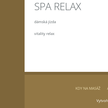
SPA RELA
dámská jízda
vitality relax
KDY NA MASÁŽ
Vytvo