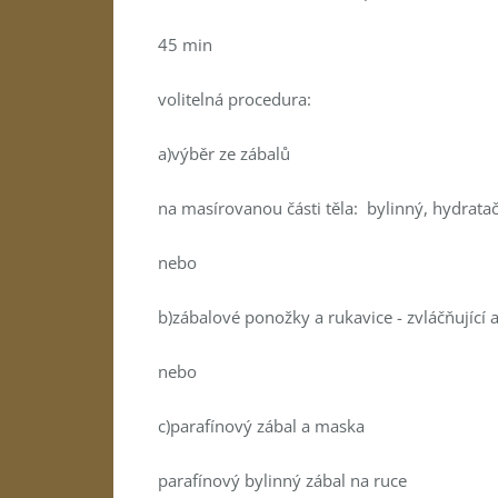
45 min
volitelná procedura:
a)výběr ze zábalů
na masírovanou části těla: bylinný, hydratační
nebo
b)zábalové ponožky a rukavice - zvláčňující 
nebo
c)parafínový zábal a maska
parafínový bylinný zábal na ruce