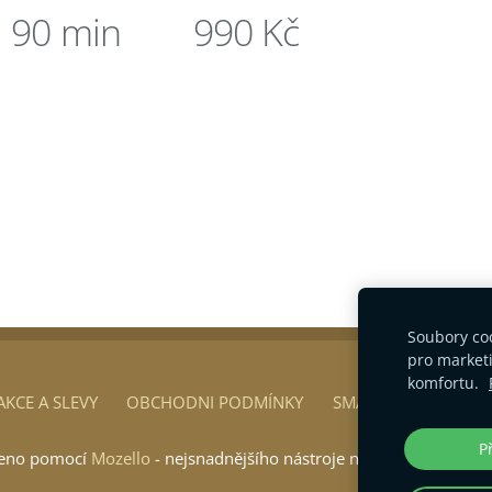
X
90 min 990 Kč
Soubory coo
pro marketi
komfortu.
AKCE A SLEVY
OBCHODNI PODMÍNKY
SMART VOUCHER
P
řeno pomocí
Mozello
- nejsnadnějšího nástroje na tworbu webů na