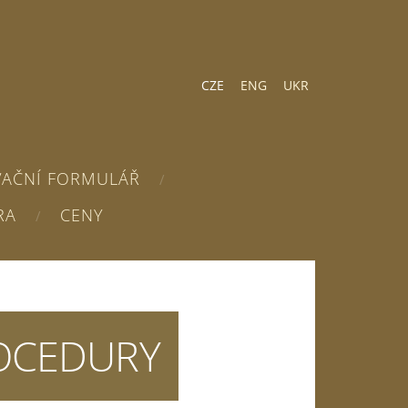
CZE
ENG
UKR
VAČNÍ FORMULÁŘ
RA
CENY
OCEDURY