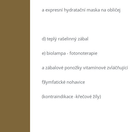
a expresní hydratační maska na obličej
d) teplý rašelinný zábal
e) biolampa - fotonoterapie
a zábalové ponožky vitamínové zvláčňující
f)lymfatické nohavice
(kontraindikace -křečové žíly)