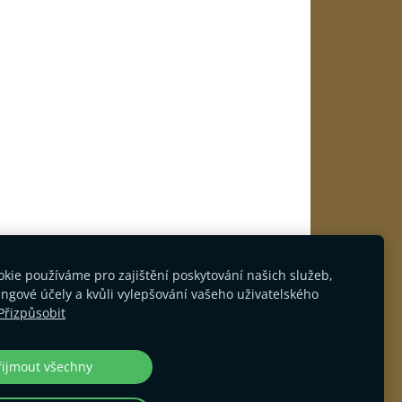
kie používáme pro zajištění poskytování našich služeb,
ngové účely a kvůli vylepšování vašeho uživatelského
Přizpůsobit
KARIÉRA
Cookies
řijmout všechny
 světě.