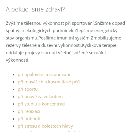
A pokud jsme zdraví?
Zvýšíme tělesnou výkonnost při sportování.Snížíme dopad
špatných ekologických podmínek.Zlepšíme energetický
stav organismu.Posílíme imunitní systém.Zmobilizujeme
rezervy tělesné a duševní výkonnosti.Kyslíková terapie
oddaluje projevy stárnutí včetně snížené sexuální
výkonnosti.
při opalování a saunování
při masážích a kosmetické péči
při sportu
při únavě za volantem
při studiu a koncentraci
při relaxaci
při hubnutí
při stresu a bolestech hlavy