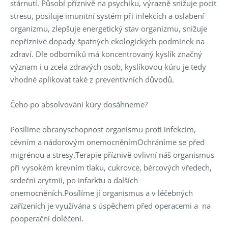
stárnutí. Působí příznivě na psychiku, výrazně snižuje pocit
stresu, posiluje imunitní systém při infekcích a oslabení
organizmu, zlepšuje energetický stav organizmu, snižuje
nepříznivé dopady špatných ekologických podmínek na
zdraví. Dle odborníků má koncentrovaný kyslík značný
význam i u zcela zdravých osob, kyslíkovou kúru je tedy
vhodné aplikovat také z preventivních důvodů.
Čeho po absolvování kúry dosáhneme?
Posílíme obranyschopnost organismu proti infekcím,
cévním a nádorovým onemocněnímOchráníme se před
migrénou a stresy.Terapie příznivě ovlivní náš organismus
při vysokém krevním tlaku, cukrovce, bércových vředech,
srdeční arytmii, po infarktu a dalších
onemocněních.Posílíme jí organismus a v léčebných
zařízeních je využívána s úspěchem před operacemi a na
pooperační doléčení.