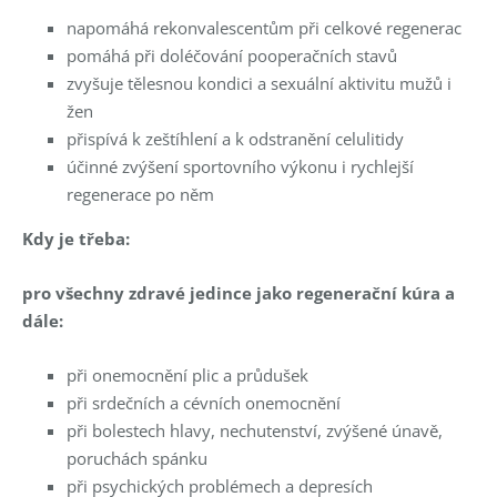
napomáhá rekonvalescentům při celkové regenerac
pomáhá při doléčování pooperačních stavů
zvyšuje tělesnou kondici a sexuální aktivitu mužů i
žen
přispívá k zeštíhlení a k odstranění celulitidy
účinné zvýšení sportovního výkonu i rychlejší
regenerace po něm
Kdy je třeba:
pro všechny zdravé jedince jako regenerační kúra a
dále:
při onemocnění plic a průdušek
při srdečních a cévních onemocnění
při bolestech hlavy, nechutenství, zvýšené únavě,
poruchách spánku
při psychických problémech a depresích