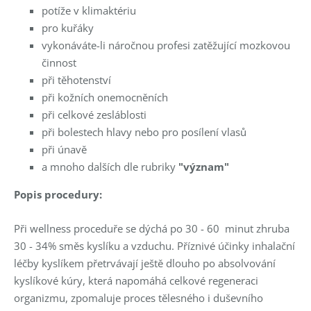
potíže v klimaktériu
pro kuřáky
vykonáváte-li náročnou profesi zatěžující mozkovou
činnost
při těhotenství
při kožních onemocněních
při celkové zesláblosti
při bolestech hlavy nebo pro posílení vlasů
při únavě
a mnoho dalších dle rubriky
"význam"
Popis procedury:
Při wellness proceduře se dýchá po 30 - 60 minut zhruba
30 - 34% směs kyslíku a vzduchu. Příznivé účinky inhalační
léčby kyslíkem přetrvávají ještě dlouho po absolvování
kyslíkové kúry, která napomáhá celkové regeneraci
organizmu, zpomaluje proces tělesného i duševního