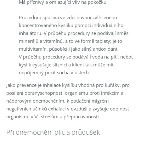
Má příznivý a omlazující vliv na pokožku.
Procedura spočívá ve vdechování zvlhčeného
koncentrovaného kyslíku pomocí individuálního
inhalátoru. V průběhu procedury se podávají směsi
minerálů a vitamínů, a to ve formě tablety; je to
multivitamín, působící i jako silný antioxidant.
V průběhu procedury se podává i voda na pití, neboť
kyslík vysušuje sliznici a klient tak může mít
nepříjemný pocit sucha v ústech.
Jako prevence je inhalace kyslíku vhodná pro kuřáky, pro
posílení obranyschopnosti organismu proti infekcím a
nádorovým onemocněním, k potlačení migrén i
negativních účinků exhalací v ovzduší a zvyšuje odolnost
organismu vůči stresům a přepracovanosti.
Při onemocnění plic a průdušek