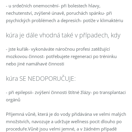
- u srdečních onemocnění- při bolestech hlavy,
nechutenství, zvýšené únavě, poruchách spánku- při
psychických problémech a depresích- potíže v klimaktériu
kúra je dále vhodná také v případech, kdy
- jste kuřák- vykonáváte náročnou profesi zatěžující
mozkovou činnost- potřebujete regeneraci po tréninku
nebo jiné namáhavé činnosti
kúra SE NEDOPORUČUJE:
- při epilepsii- zvýšení činnosti štítné žlázy- po transplantaci
orgánů
Příjemná vůně, která je do vody přidávána ve velmi malých
množstvích, navozuje a udržuje wellness pocit dlouho po
proceduře.Vůně jsou velmi jemné, a v žádném případě