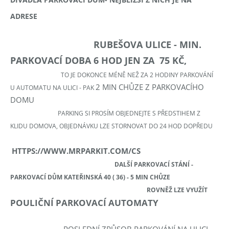
DIVADLA PARKOVACÍ DŮM- NEJBLIŽŠÍ Z NICH JE NA
ADRESE
RUBEŠOVA ULICE -
MIN.
PARKOVACÍ DOBA 6 HOD JEN ZA 75 KČ,
TO JE DOKONCE MÉNĚ NEŽ ZA 2 HODINY PARKOVÁNÍ
2 MIN CHŮZE Z PARKOVACÍHO
U AUTOMATU NA ULICI - PAK
DOMU
PARKING SI PROSÍM OBJEDNEJTE S PŘEDSTIHEM Z
KLIDU DOMOVA, OBJEDNÁVKU LZE STORNOVAT DO 24 HOD DOPŘEDU
HTTPS://WWW.MRPARKIT.COM/CS
DALŠÍ
PARKOVACÍ STÁNÍ -
PARKOVACÍ DŮM KATEŘINSKÁ 40 ( 36) - 5 MIN CHŮZE
ROVNĚŽ LZE VYUŽÍT
POULIČNÍ PARKOVACÍ AUTOMATY