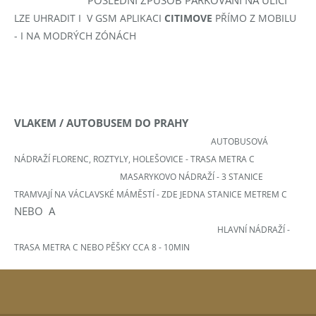
POSLEDNÍ ZPŮSOB PARKOVÁNÍ NA ULICI
LZE UHRADIT I V GSM APLIKACI
CITIMOVE
PŘÍMO Z MOBILU
- I NA MODRÝCH ZÓNÁCH
VLAKEM / AUTOBUSEM DO PRAHY
AUTOBUSOVÁ
NÁDRAŽÍ FLORENC, ROZTYLY, HOLEŠOVICE -
TRASA METRA C
MASARYKOVO NÁDRAŽÍ - 3 STANICE
TRAMVAJÍ NA VÁCLAVSKÉ MÁMĚSTÍ - ZDE JEDNA STANICE METREM C
NEBO A
HLAVNÍ NÁDRAŽÍ -
TRASA METRA C NEBO PĚŠKY CCA 8 - 10MIN