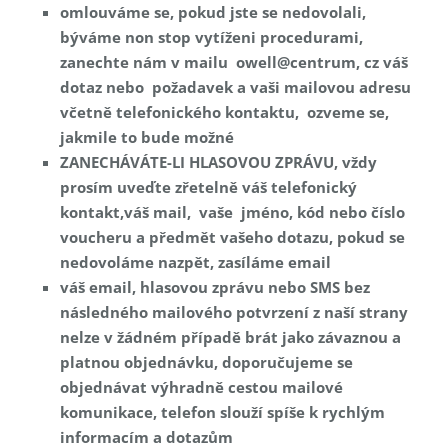
omlouváme se, pokud jste se nedovolali,
býváme non stop vytíženi procedurami,
zanechte nám v mailu owell@centrum, cz váš
dotaz nebo požadavek a vaši mailovou adresu
včetně telefonického kontaktu, ozveme se,
jakmile to bude možné
ZANECHÁVÁTE-LI HLASOVOU ZPRÁVU, vždy
prosím uveďte zřetelně váš telefonický
kontakt,váš mail, vaše jméno, kód nebo číslo
voucheru a předmět vašeho dotazu, pokud se
nedovoláme nazpět, zasíláme email
váš email, hlasovou zprávu nebo SMS bez
následného mailového potvrzení z naší strany
nelze v žádném případě brát jako závaznou a
platnou objednávku, doporučujeme se
objednávat výhradně cestou mailové
komunikace, telefon slouží spíše k rychlým
informacím a dotazům