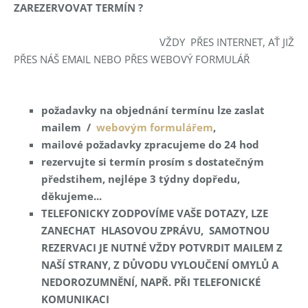
ZAREZERVOVAT TERMÍN ?
VŽDY PŘES INTERNET, AŤ JIŽ
PŘES NÁŠ EMAIL NEBO PŘES WEBOVÝ FORMULÁŘ
požadavky na objednání termínu lze zaslat
mailem /
webovým formulářem
,
mailové požadavky zpracujeme do 24 hod
rezervujte si termín prosím s dostatečným
předstihem, nejlépe 3 týdny dopředu,
děkujeme...
TELEFONICKY ZODPOVÍME VAŠE DOTAZY, LZE
ZANECHAT HLASOVOU ZPRÁVU, SAMOTNOU
REZERVACI JE NUTNÉ VŽDY POTVRDIT MAILEM Z
NAŠÍ STRANY, Z DŮVODU VYLOUČENÍ OM
YLŮ A
NEDOROZUMNĚNÍ, NAPŘ. PŘI TELEFONICKÉ
KOMUNIKACI