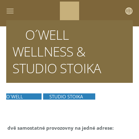
O´WELL
WELLNESS &
STUDIO STOIKA
O´WELL
STUDIO STOIKA
dvě samostatné provozovny na jedné adrese: