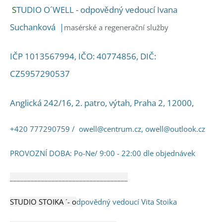
S
TUDIO O´WELL - o
dpovědný vedoucí
Ivana
Suchanková |
masérské a regenerační služby
IČP 1013567994, IČO: 40774856, DIČ:
CZ5957290537
Anglická 242/16, 2. patro, výtah, Praha 2, 12000,
+420 777290759 /
owell@centrum.cz
,
owell@outlook.cz
PROVOZNÍ DOBA: Po-Ne/ 9:00 - 22:00 dle objednávek
__________________________________
STUDIO STOIKA ´- o
dpovědný vedoucí Vita Stoika